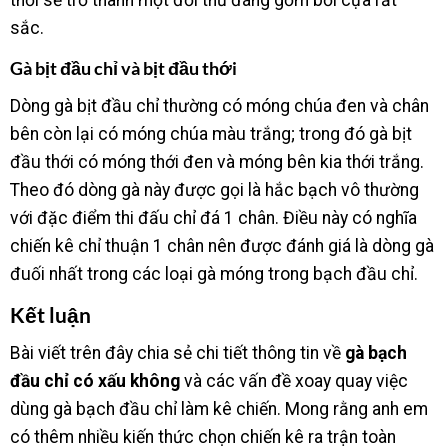
thới sẽ trở thành một đối thủ đáng gờm bởi cựa rất
sắc.
Gà bịt đầu chỉ và bịt đầu thới
Dòng gà bịt đầu chỉ thường có móng chúa đen và chân
bên còn lại có móng chúa màu trắng; trong đó gà bịt
đầu thới có móng thới đen và móng bên kia thới trắng.
Theo đó dòng gà này được gọi là hắc bạch vô thường
với đặc điểm thi đấu chỉ đá 1 chân. Điều này có nghĩa
chiến kê chỉ thuận 1 chân nên được đánh giá là dòng gà
đuối nhất trong các loại gà móng trong bạch đầu chỉ.
Kết luận
Bài viết trên đây chia sẻ chi tiết thông tin về
gà bạch
đầu chỉ có xấu không
và các vấn đề xoay quay việc
dùng gà bạch đầu chỉ làm kê chiến. Mong rằng anh em
có thêm nhiều kiến thức chọn chiến kê ra trận toàn