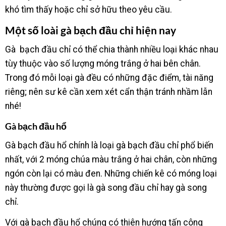
khó tìm thấy hoặc chỉ sở hữu theo yêu cầu.
Một số loài gà bạch đầu chỉ hiện nay
Gà bạch đầu chỉ có thể chia thành nhiều loại khác nhau
tùy thuộc vào số lượng móng trắng ở hai bên chân.
Trong đó mỗi loại gà đều có những đặc điểm, tài năng
riêng; nên sư kê cần xem xét cẩn thận tránh nhầm lẫn
nhé!
Gà bạch đầu hổ
Gà bạch đầu hổ chính là loại gà bạch đầu chỉ phổ biến
nhất, với 2 móng chúa màu trắng ở hai chân, còn những
ngón còn lại có màu đen. Những chiến kê có móng loại
này thường được gọi là gà song đầu chỉ hay gà song
chỉ.
Với gà bạch đầu hổ chúng có thiên hướng tấn công