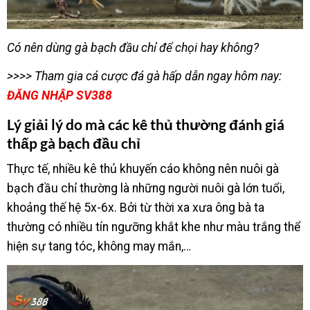
Có nên dùng gà bạch đầu chỉ để chọi hay không?
>>>> Tham gia cá cược đá gà hấp dẫn ngay hôm nay:
ĐĂNG NHẬP SV388
Lý giải lý do mà các kê thủ thường đánh giá
thấp gà bạch đầu chỉ
Thực tế, nhiều kê thủ khuyến cáo không nên nuôi gà
bạch đầu chỉ thường là những người nuôi gà lớn tuổi,
khoảng thế hệ 5x-6x. Bởi từ thời xa xưa ông bà ta
thường có nhiều tín ngưỡng khắt khe như màu trắng thể
hiện sự tang tóc, không may mắn,…