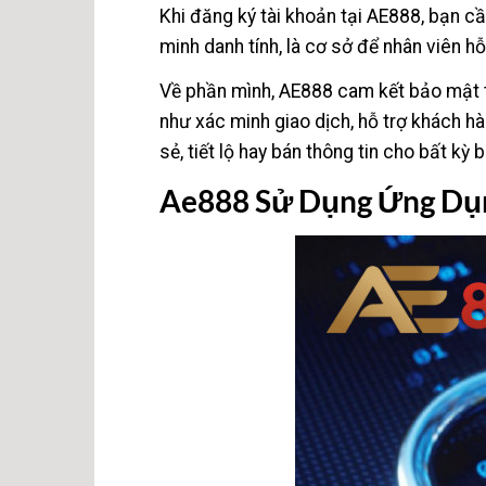
Khi đăng ký tài khoản tại AE888, bạn c
minh danh tính, là cơ sở để nhân viên h
Về phần mình, AE888 cam kết bảo mật tu
như xác minh giao dịch, hỗ trợ khách h
sẻ, tiết lộ hay bán thông tin cho bất kỳ 
Ae888 Sử Dụng Ứng Dụn