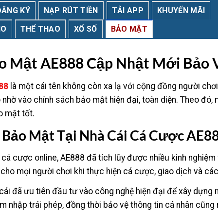
ĐĂNG KÝ
NẠP RÚT TIỀN
TẢI APP
KHUYẾN MÃI
NO
THỂ THAO
XỔ SỐ
BẢO MẬT
ảo Mật AE888 Cập Nhật Mới Bảo 
88
là một cái tên không còn xa lạ với cộng đồng người chơi 
 nhờ vào chính sách bảo mật hiện đại, toàn diện. Theo đó, 
o mật tốt.
h Bảo Mật Tại Nhà Cái Cá Cược AE8
 cá cược online, AE888 đã tích lũy được nhiều kinh nghiệm
cho mọi người chơi khi thực hiện cá cược, giao dịch và các
cái đã ưu tiên đầu tư vào công nghệ hiện đại để xây dựng
m nhập trái phép, đồng thời bảo vệ thông tin cá nhân cũng 