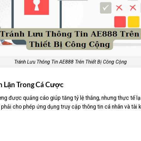
Tránh Lưu Thông Tin AE888 Trên Thiết Bị Công Cộng
n Lận Trong Cá Cược
ng được quảng cáo giúp tăng tỷ lệ thắng, nhưng thực tế lại
phải cho phép ứng dụng truy cập thông tin cá nhân và tài