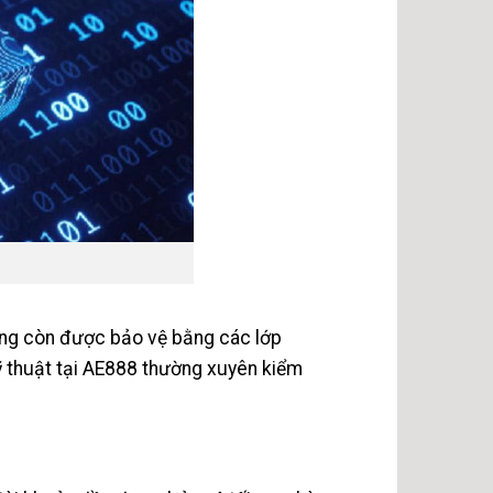
hống còn được bảo vệ bằng các lớp
ỹ thuật tại AE888 thường xuyên kiểm