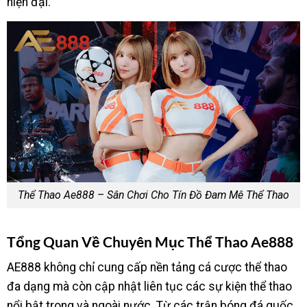
hiện đại.
Thể Thao Ae888 – Sân Chơi Cho Tín Đồ Đam Mê Thể Thao
Tổng Quan Về Chuyên Mục Thể Thao Ae888
AE888 không chỉ cung cấp nền tảng cá cược thể thao
đa dạng mà còn cập nhật liên tục các sự kiện thể thao
nổi bật trong và ngoài nước. Từ các trận bóng đá quốc