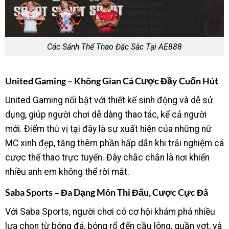
Các Sảnh Thể Thao Đặc Sắc Tại AE888
United Gaming – Không Gian Cá Cược Đầy Cuốn Hút
United Gaming nổi bật với thiết kế sinh động và dễ sử
dụng, giúp người chơi dễ dàng thao tác, kể cả người
mới. Điểm thú vị tại đây là sự xuất hiện của những nữ
MC xinh đẹp, tăng thêm phần hấp dẫn khi trải nghiệm cá
cược thể thao trực tuyến. Đây chắc chắn là nơi khiến
nhiều anh em không thể rời mắt.
Saba Sports – Đa Dạng Môn Thi Đấu, Cược Cực Đã
Với Saba Sports, người chơi có cơ hội khám phá nhiều
lựa chọn từ bóng đá, bóng rổ đến cầu lông, quần vợt, và