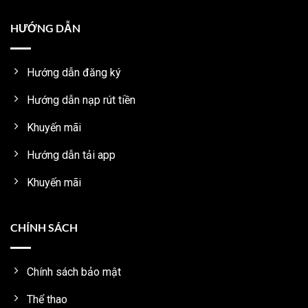
HƯỚNG DẪN
Hướng dẫn đăng ký
Hướng dẫn nạp rút tiền
Khuyến mãi
Hướng dẫn tải app
Khuyến mãi
CHÍNH SÁCH
Chính sách bảo mật
Thể thao