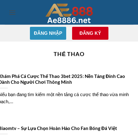
Bỏ
qua
nội
dung
ĐĂNG NHẬP
ĐĂNG KÝ
THỂ THAO
Khám Phá Cá Cược Thể Thao 3bet 2025: Nền Tảng Đỉnh Cao
Dành Cho Người Chơi Thông Minh
Nếu bạn đang tìm kiếm một nền tảng cá cược thể thao vừa minh
bạch,...
Biaomtv – Sự Lựa Chọn Hoàn Hảo Cho Fan Bóng Đá Việt