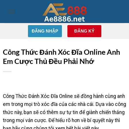
Bỏ
qua
nội
dung
ĐĂNG NHẬP
ĐĂNG KÝ
Công Thức Đánh Xóc Đĩa Online Anh
Em Cược Thủ Đều Phải Nhớ
Công Thức Đánh Xóc Đĩa Online sẽ đồng hành cùng anh
em trong mọi trò xóc đĩa của các nhà cái. Dựa vào công
thức này, bạn sẽ có thêm sự tự tin để giành chiến thắng
trong mọi ván cược. Để hiểu rõ hơn về bí quyết này thì
bạn hãy cùng chúng tôi xem hết bài viết này.