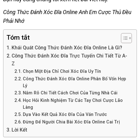
Công Thức Đánh Xóc Đĩa Online Anh Em Cược Thủ Đều
Phải Nhớ
Tóm tắt
Khái Quát Công Thức Đánh Xóc Đĩa Online Là Gì?
Công Thức Đánh Xóc Đĩa Trực Tuyến Chi Tiết Từ A-
Z
Chọn Một Địa Chỉ Chơi Xóc Đĩa Uy Tín
Công Thức Đánh Xóc Đĩa Online Phân Bổ Vốn Hợp
Lý
Nắm Rõ Chi Tiết Cách Chơi Của Từng Nhà Cái
Học Hỏi Kinh Nghiệm Từ Các Tay Chơi Cược Lão
Làng
Dựa Vào Kết Quả Xóc Đĩa Của Ván Trước
Đừng Để Người Chia Bài Xóc Đĩa Online Cai Trị
Lời Kết