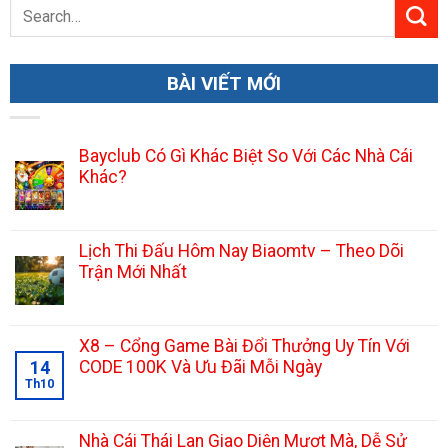
BÀI VIẾT MỚI
Bayclub Có Gì Khác Biệt So Với Các Nhà Cái
Khác?
Không
có
bình
luận
Lịch Thi Đấu Hôm Nay Biaomtv – Theo Dõi
ở
Bayclub
Trận Mới Nhất
Có
Không
Gì
có
Khác
bình
Biệt
luận
So
X8 – Cổng Game Bài Đổi Thưởng Uy Tín Với
ở
Với
Lịch
CODE 100K Và Ưu Đãi Mỗi Ngày
14
Các
Thi
Nhà
Th10
Không
Đấu
Cái
có
Hôm
Khác?
bình
Nay
luận
Biaomtv
Nhà Cái Thái Lan Giao Diện Mượt Mà, Dễ Sử
ở