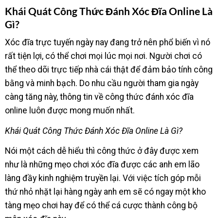
Khái Quát Công Thức Đánh Xóc Đĩa Online Là
Gì?
Xóc đĩa trực tuyến ngày nay đang trở nên phổ biến vì nó
rất tiện lợi, có thể chơi mọi lúc mọi nơi. Người chơi có
thể theo dõi trực tiếp nhà cái thật để đảm bảo tính công
bằng và minh bạch. Do nhu cầu người tham gia ngày
càng tăng này, thông tin về công thức đánh xóc đĩa
online luôn được mong muốn nhất.
Khái Quát Công Thức Đánh Xóc Đĩa Online Là Gì?
Nói một cách dễ hiểu thì công thức ở đây được xem
như là những mẹo chơi xóc đĩa được các anh em lão
làng đầy kinh nghiệm truyền lại. Với việc tích góp mỗi
thứ nhỏ nhặt lại hàng ngày anh em sẽ có ngay một kho
tàng mẹo chơi hay để có thể cá cược thành công bộ