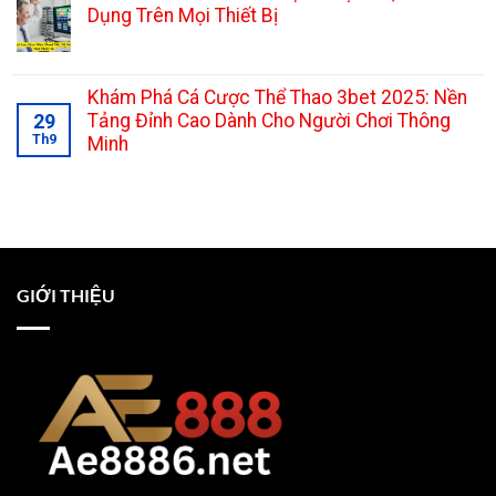
–
X8
Dụng Trên Mọi Thiết Bị
Theo
–
Dõi
Không
Cổng
Trận
có
Game
Mới
bình
Bài
Nhất
luận
Đổi
Khám Phá Cá Cược Thể Thao 3bet 2025: Nền
ở
Thưởng
Nhà
Tảng Đỉnh Cao Dành Cho Người Chơi Thông
29
Uy
Cái
Tín
Th9
Minh
Thái
Với
Lan
CODE
Không
Giao
100K
có
Diện
Và
bình
Mượt
Ưu
luận
Mà,
Đãi
ở
Dễ
Mỗi
Khám
Sử
Ngày
Phá
Dụng
Cá
Trên
GIỚI THIỆU
Cược
Mọi
Thể
Thiết
Thao
Bị
3bet
2025:
Nền
Tảng
Đỉnh
Cao
Dành
Cho
Người
Chơi
Thông