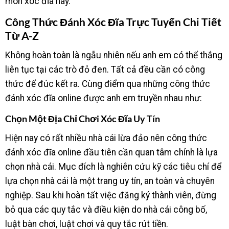
môn xóc đĩa này.
Công Thức Đánh Xóc Đĩa Trực Tuyến Chi Tiết
Từ A-Z
Không hoàn toàn là ngẫu nhiên nếu anh em có thể thắng
liên tục tại các trò đỏ đen. Tất cả đều cần có công
thức để đúc kết ra. Cùng điểm qua những công thức
đánh xóc đĩa online được anh em truyền nhau như:
Chọn Một Địa Chỉ Chơi Xóc Đĩa Uy Tín
Hiện nay có rất nhiều nhà cái lừa đảo nên công thức
đánh xóc đĩa online đầu tiên cần quan tâm chính là lựa
chọn nhà cái. Mục đích là nghiên cứu kỹ các tiêu chí để
lựa chọn nhà cái là một trang uy tín, an toàn và chuyên
nghiệp. Sau khi hoàn tất việc đăng ký thành viên, đừng
bỏ qua các quy tắc và điều kiện do nhà cái công bố,
luật bàn chơi, luật chơi và quy tắc rút tiền.